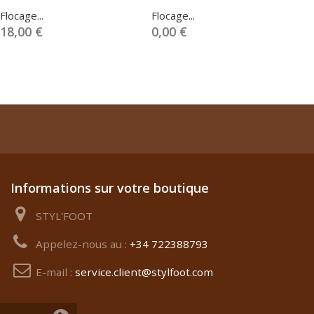
Flocage...
Flocage...
18,00 €
0,00 €
Informations sur votre boutique
STYL'FOOT
Appelez-nous au :
+34 722388793
E-mail :
service.client@stylfoot.com