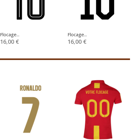
Flocage...
Flocage...
Fl
16,00 €
16,00 €
1