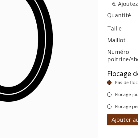
Ajoutez
Quantité
Taille
Maillot
Numéro
poitrine/s
Flocage d
Pas de flo
Flocage jo
Flocage pe
Ajouter a