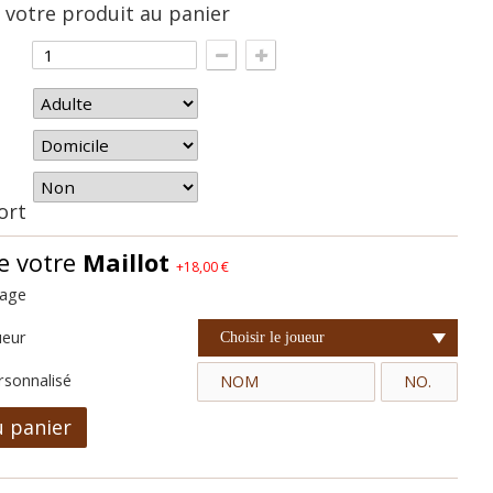
 votre produit au panier
hort
e votre
Maillot
+18,00 €
cage
ueur
Choisir le joueur
rsonnalisé
u panier