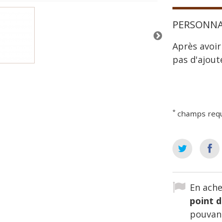
PERSONNA
Après avoir
pas d'ajout
*
champs req
En ache
point d
pouvant