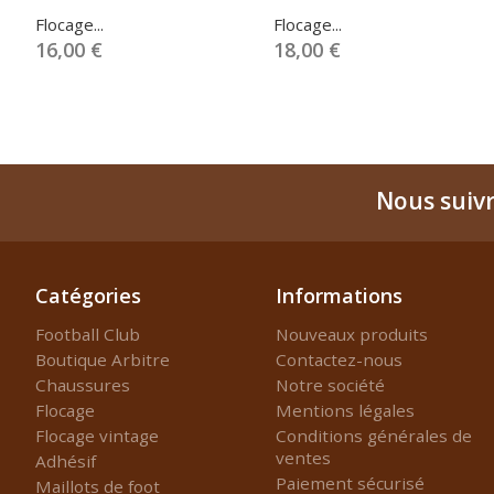
Flocage...
Flocage...
16,00 €
18,00 €
Nous suiv
Catégories
Informations
Football Club
Nouveaux produits
Boutique Arbitre
Contactez-nous
Chaussures
Notre société
Flocage
Mentions légales
Flocage vintage
Conditions générales de
ventes
Adhésif
Paiement sécurisé
Maillots de foot