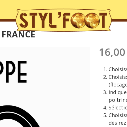
E FRANCE
16,00
Choisis
Choisis
(flocag
Indique
poitrin
Sélecti
Choisis
désirez