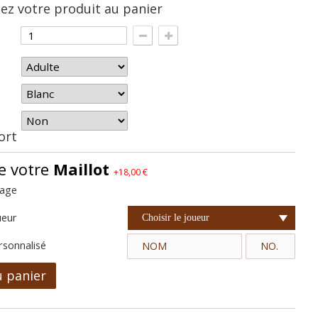
z votre produit au panier
hort
e votre
Maillot
+18,00 €
cage
ueur
Choisir le joueur
rsonnalisé
u panier