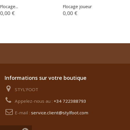
Flocage...
Flocage joueur
0,00 €
0,00 €
Informations sur votre boutique
STYL'FOOT
Appelez-nous au :
+34 722388793
E-mail :
service.client@stylfoot.com