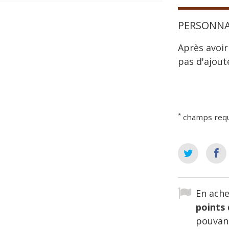
PERSONNA
Après avoir
pas d'ajout
*
champs req
En ache
points 
pouvant