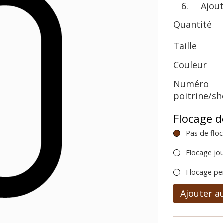
Ajoute
Quantité
Taille
Couleur
Numéro
poitrine/s
Flocage d
Pas de flo
Flocage jo
Flocage pe
Ajouter a