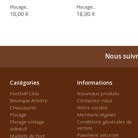
Flocage...
Flocage...
18,00 €
18,00 €
Nous suiv
Catégories
Informations
Football Club
Nouveaux produits
Boutique Arbitre
Contactez-nous
Chaussures
Notre société
Flocage
Mentions légales
Flocage vintage
Conditions générales de
ventes
Adhésif
Paiement sécurisé
Maillots de foot