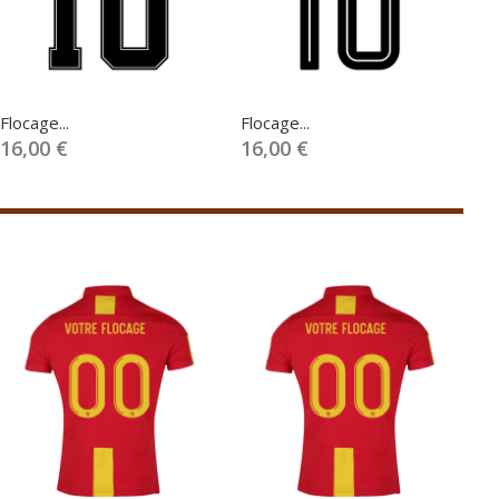
Flocage...
Flocage...
Fl
16,00 €
16,00 €
1