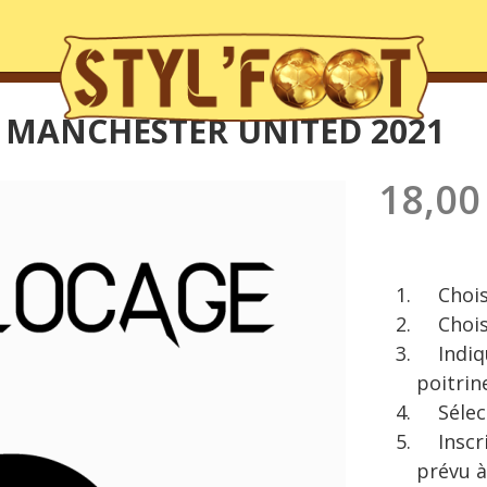
E MANCHESTER UNITED 2021
18,00
Choisis
Choisis
Indique
poitrin
Sélect
Inscriv
prévu à