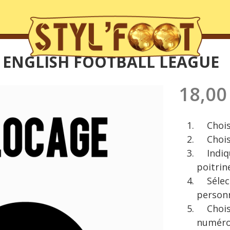
E ENGLISH FOOTBALL LEAGUE
18,00
Choisis
Choisis
Indique
poitrin
Sélecti
personn
Choisis
numéro 