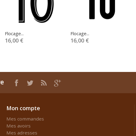
Flocage...
Flocage...
16,00 €
16,00 €
re
Mon compte
Mes commandes
Mes avoirs
Mes adresses