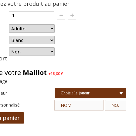
z votre produit au panier
hort
e votre
Maillot
+18,00 €
cage
ueur
Choisir le joueur
rsonnalisé
u panier