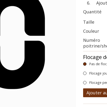
Ajoute
Quantité
Taille
Couleur
Numéro
poitrine/s
Flocage d
Pas de flo
Flocage jo
Flocage pe
Ajouter a