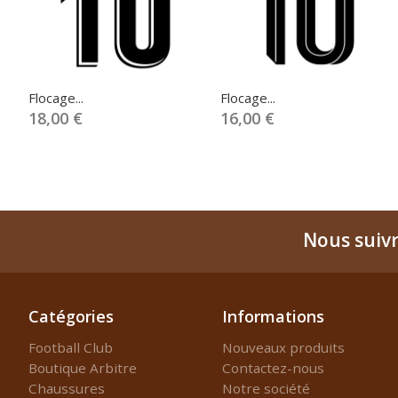
Flocage...
Flocage...
18,00 €
16,00 €
Nous suiv
Catégories
Informations
Football Club
Nouveaux produits
Boutique Arbitre
Contactez-nous
Chaussures
Notre société