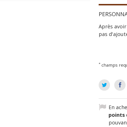
PERSONNA
Après avoir
pas d'ajout
*
champs req
En ache
points 
pouvant