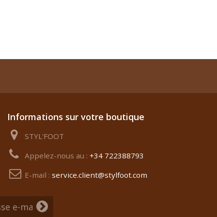
Informations sur votre boutique
STYL'FOOT
Appelez-nous au :
+34 722388793
E-mail :
service.client@stylfoot.com