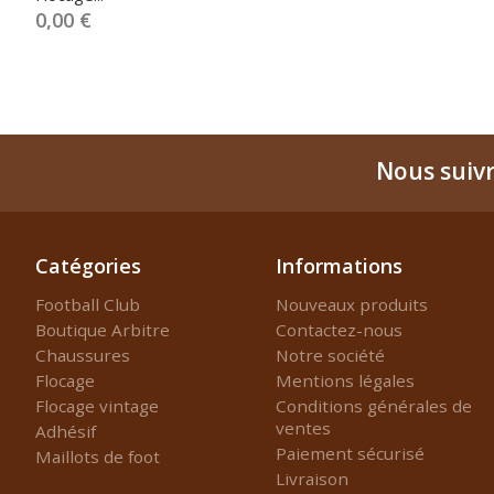
0,00 €
Nous suiv
Catégories
Informations
Football Club
Nouveaux produits
Boutique Arbitre
Contactez-nous
Chaussures
Notre société
Flocage
Mentions légales
Flocage vintage
Conditions générales de
ventes
Adhésif
Paiement sécurisé
Maillots de foot
Livraison