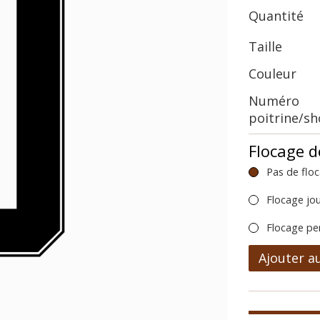
Quantité
Taille
Couleur
Numéro
poitrine/s
Flocage d
Pas de flo
Flocage jo
Flocage pe
Ajouter a