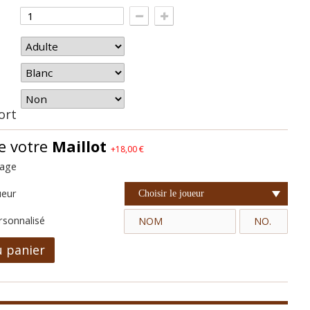
hort
e votre
Maillot
+18,00 €
cage
ueur
Choisir le joueur
rsonnalisé
u panier