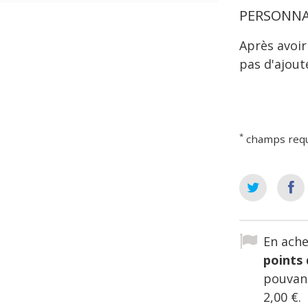
PERSONNA
Après avoir
pas d'ajout
*
champs req
En ache
points 
pouvant
2,00 €
.