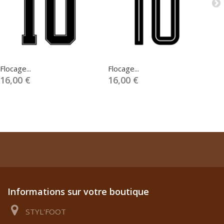
Flocage...
Flocage...
Fl
16,00 €
16,00 €
1
Informations sur votre boutique
STYL'FOOT