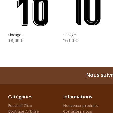
Flocage...
Flocage...
18,00 €
16,00 €
Nous suiv
Catégories
Informations
Football Club
Nouveaux produits
Boutique Arbitre
Contactez-nous