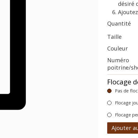
désiré 
Ajoutez
Quantité
Taille
Couleur
Numéro
poitrine/s
Flocage d
Pas de flo
Flocage jo
Flocage pe
Ajouter a