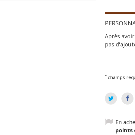
PERSONNA
Après avoir
pas d'ajout
*
champs req
En ache
points 