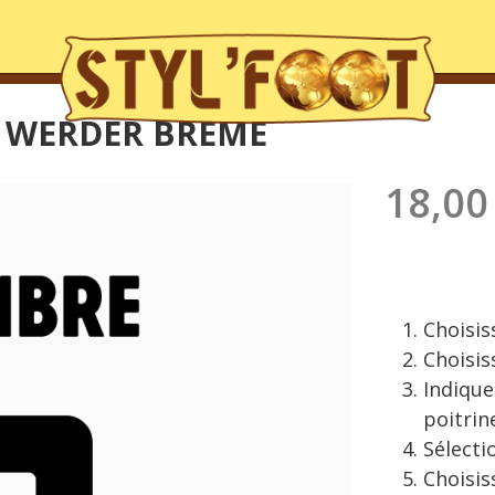
E WERDER BREME
18,00
Choisiss
Choisis
Indique
poitrin
Sélecti
Choisis