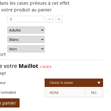
dans les cases prévues à cet effet
 votre produit au panier
hort
e votre
Maillot
+18,00 €
cage
ueur
Choisir le joueur
rsonnalisé
u panier