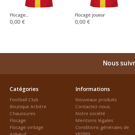
Flocage...
Flocage joueur
0,00 €
0,00 €
Nous suiv
Catégories
Informations
Football Club
Nouveaux produits
Boutique Arbitre
Contactez-nous
Chaussures
Notre société
Flocage
Mentions légales
Flocage vintage
Conditions générales de
ventes
Adhésif