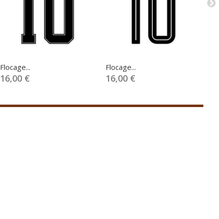
Flocage...
Flocage...
Fl
16,00 €
16,00 €
1