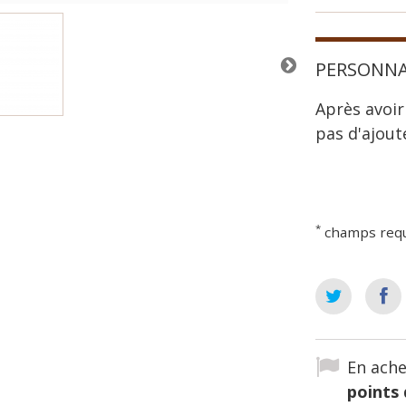
PERSONNA
Après avoir
pas d'ajout
*
champs req
En ache
points 