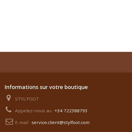
Informations sur votre boutique
STYL'FOOT
Appelez-nous au :
+34 722388793
E-mail :
service.client@stylfoot.com