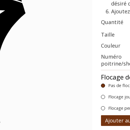
désiré 
Ajoutez
Quantité
Taille
Couleur
Numéro
poitrine/s
Flocage d
Pas de flo
Flocage jo
Flocage pe
Ajouter a