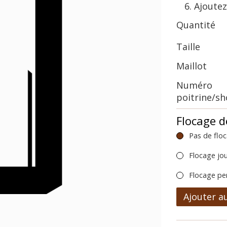
Ajoutez
Quantité
Taille
Maillot
Numéro
poitrine/s
Flocage d
Pas de flo
Flocage jo
Flocage pe
Ajouter a