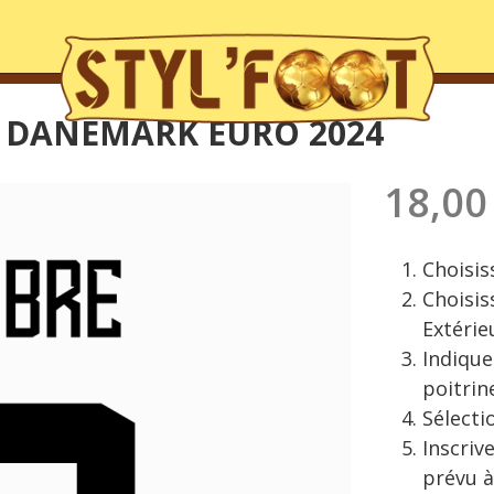
E DANEMARK EURO 2024
18,00
Choisiss
Choisiss
Extérie
Indique
poitrin
Sélecti
Inscriv
prévu à