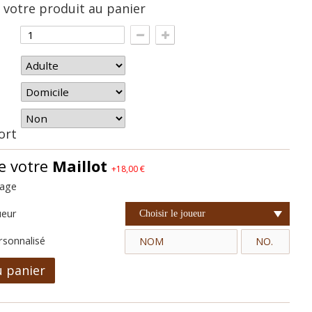
 votre produit au panier
hort
e votre
Maillot
+18,00 €
cage
ueur
Choisir le joueur
rsonnalisé
u panier