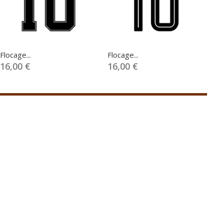
Flocage...
Flocage...
Fl
16,00 €
16,00 €
1