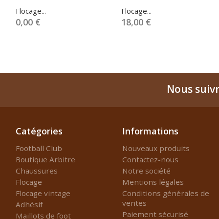
Flocage...
Flocage...
0,00 €
18,00 €
Nous suiv
Catégories
Informations
Football Club
Nouveaux produits
Boutique Arbitre
Contactez-nous
Chaussures
Notre société
Flocage
Mentions légales
Flocage vintage
Conditions générales de
ventes
Adhésif
Paiement sécurisé
Maillots de foot