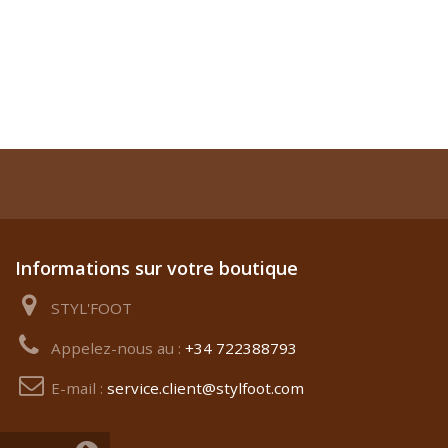
Informations sur votre boutique
STYL'FOOT
Appelez-nous au :
+34 722388793
E-mail :
service.client@stylfoot.com