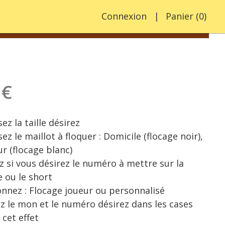
Connexion
Panier
(
0
)
 €
ez la taille désirez
ez le maillot à floquer : Domicile (flocage noir),
ur (flocage blanc)
z si vous désirez le numéro à mettre sur la
e ou le short
onnez : Flocage joueur ou personnalisé
ez le mon et le numéro désirez dans les cases
 cet effet