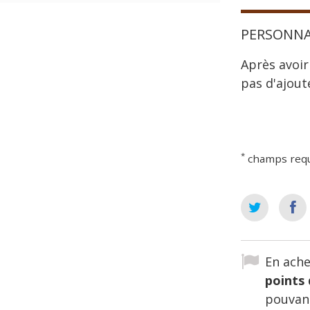
PERSONNA
Après avoir
pas d'ajout
*
champs req
En ache
points 
pouvant