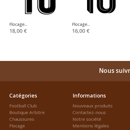
Flocage...
Flocage...
18,00 €
16,00 €
Nous suiv
Catégories
Informations
Football Club
Nouveaux produits
Boutique Arbitre
Contactez-nous
Chaussures
Notre société
Flocage
Mentions légales