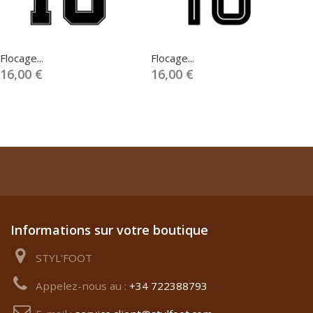
Flocage...
Flocage...
Fl
16,00 €
16,00 €
1
Informations sur votre boutique
STYL'FOOT
Appelez-nous au :
+34 722388793