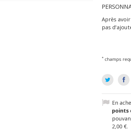
PERSONNA
Après avoir
pas d'ajout
*
champs req
En ache
points 
pouvant
2,00 €
.