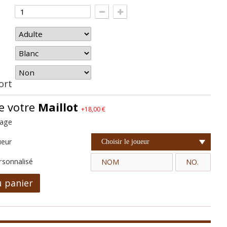
hort
e votre
Maillot
+18,00 €
cage
ueur
Choisir le joueur
rsonnalisé
u panier