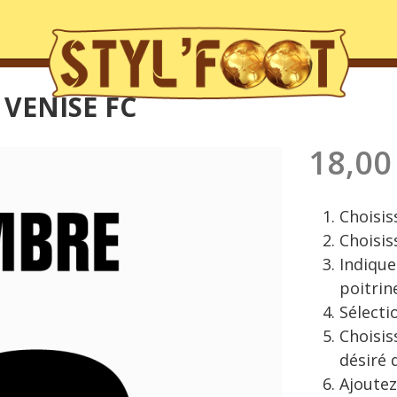
 VENISE FC
18,00
Choisiss
Choisis
Indique
poitrin
Sélecti
Choisis
désiré 
Ajoutez