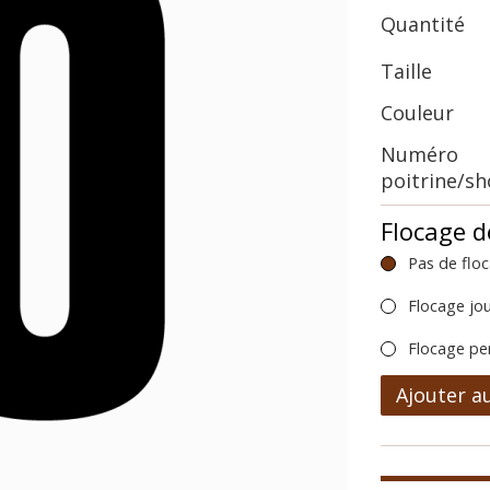
Quantité
Taille
Couleur
Numéro
poitrine/s
Flocage d
Pas de flo
Flocage jo
Flocage pe
Ajouter a