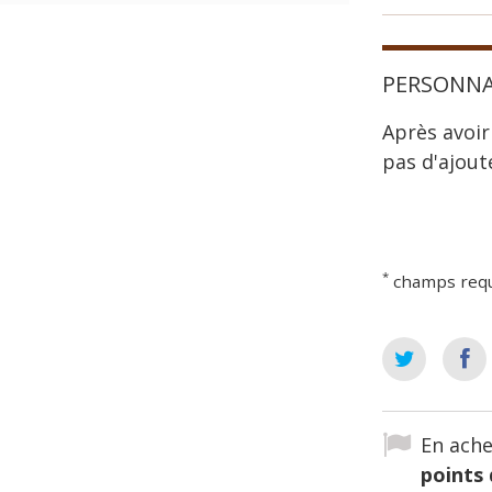
PERSONNA
Après avoir
pas d'ajout
*
champs req
En ache
points 