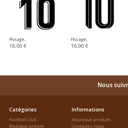
Flocage...
Flocage...
18,00 €
16,00 €
Nous suiv
Catégories
Informations
Football Club
Nouveaux produits
Boutique Arbitre
Contactez-nous