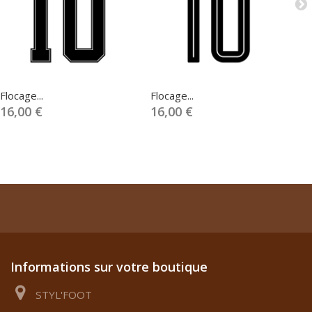
Flocage...
Flocage...
Fl
16,00 €
16,00 €
1
Informations sur votre boutique
STYL'FOOT