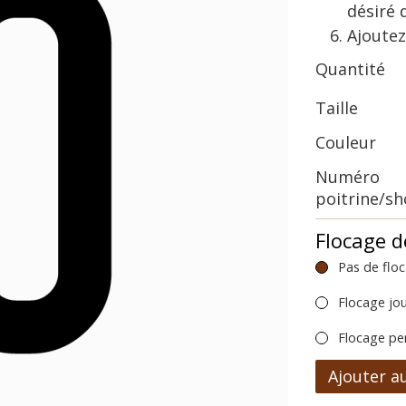
désiré 
Ajoutez
Quantité
Taille
Couleur
Numéro
poitrine/s
Flocage d
Pas de flo
Flocage jo
Flocage pe
Ajouter a