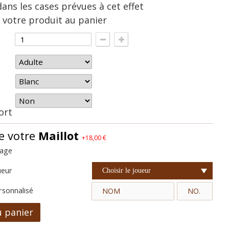
dans les cases prévues à cet effet
 votre produit au panier
hort
e votre
Maillot
+18,00 €
cage
ueur
Choisir le joueur
rsonnalisé
u panier