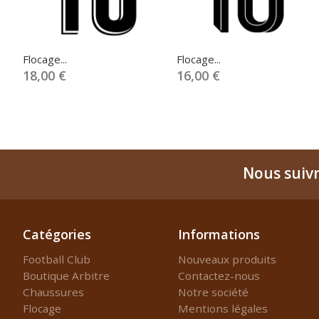
Flocage...
Flocage...
18,00 €
16,00 €
Nous suiv
Catégories
Informations
Football Club
Nouveaux produits
Boutique Arbitre
Contactez-nous
Chaussures
Notre société
Flocage
Mentions légales