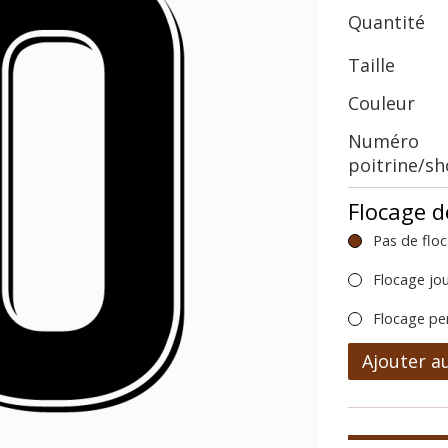
Quantité
Taille
Couleur
Numéro
poitrine/s
Flocage d
Pas de flo
Flocage jo
Flocage pe
Ajouter a