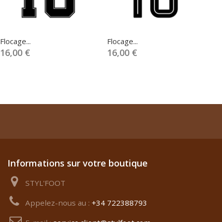
Flocage...
Flocage...
Fl
16,00 €
16,00 €
1
Informations sur votre boutique
STYL'FOOT
Appelez-nous au :
+34 722388793