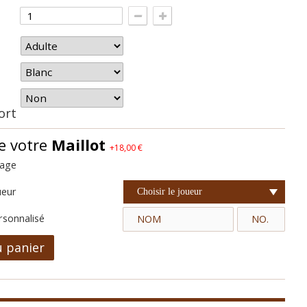
hort
e votre
Maillot
+18,00 €
cage
ueur
Choisir le joueur
rsonnalisé
u panier