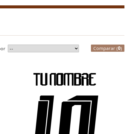
Comparar (
0
)
por