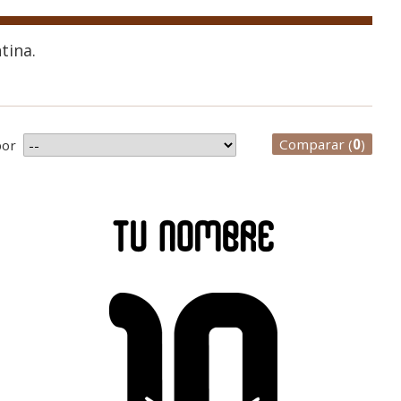
tina.
Comparar (
0
)
por