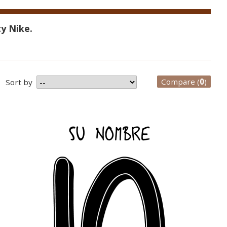
y Nike.
Compare (
0
)
Sort by