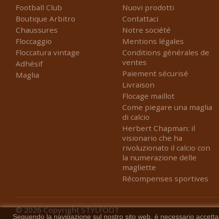
Football Club
Nuovi prodotti
Boutique Arbitro
Contattaci
Chaussures
Notre société
Floccaggio
Mentions légales
Floccatura vintage
Conditions générales de
ventes
Adhésif
Paiement sécurisé
Maglia
Livraison
Flocage maillot
Come piegare una maglia
di calcio
Herbert Chapman: il
visionario che ha
rivoluzionato il calcio con
la numerazione delle
magliette
Récompenses sportives
© 2026
Copyright STYLFOOT
Seguendo la navigazione sul nostro sito web, è necessario accettare l