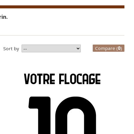
in.
Compare (
0
)
Sort by