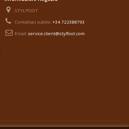
STYL'FOOT
Contattaci subito:
+34 722388793
Email:
service.client@stylfoot.com